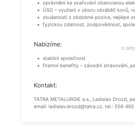
oprávnění ke svařování obalovanou ele
ÚSO – vyučení v oboru obráběč kovů, ná
zkušenosti z obdobné pozice, nejlépe 
fyzickou zdatnost, zodpovědnost, spolehl
Nabízíme:
O SPO
stabilní společnost
firemní benefity – závodní stravování, p
Kontakt:
TATRA METALURGIE a.s., Ladislav Drozd, per
email: ladislav.drozd@tatra.cz, tel.: 556 49