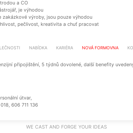
ktrodou a CO
strojář, je výhodou
ze zakázkové výroby, jsou pouze výhodou
ivost, pečlivost, kreativita a chuť pracovat
LEČNOSTI
NABÍDKA
KARIÉRA
NOVÁ FORMOVNA
KO
enzijní připojištění, 5 týdnů dovolené, další benefity uved
sonální útvar,
2 018, 606 711 136
WE CAST AND FORGE YOUR IDEAS