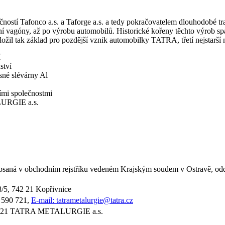
Tafonco a.s. a Taforge a.s. a tedy pokračovatelem dlouhodobé tradi
ní vagóny, až po výrobu automobilů. Historické kořeny těchto výrob spa
ožil tak základ pro pozdější vznik automobilky TATRA, třetí nejstarší n
í
ství
né slévárny Al
mi společnostmi
LURGIE a.s.
apsaná v obchodním rejstříku vedeném Krajským soudem v Ostravě, odd
8/5, 742 21 Kopřivnice
0 590 721,
E-mail: tatrametalurgie@tatra.cz
 2021 TATRA METALURGIE a.s.