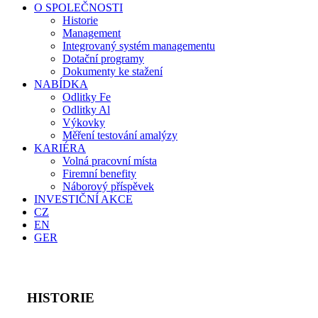
O SPOLEČNOSTI
Historie
Management
Integrovaný systém managementu
Dotační programy
Dokumenty ke stažení
NABÍDKA
Odlitky Fe
Odlitky Al
Výkovky
Měření testování amalýzy
KARIÉRA
Volná pracovní místa
Firemní benefity
Náborový příspěvek
INVESTIČNÍ AKCE
CZ
EN
GER
HISTORIE