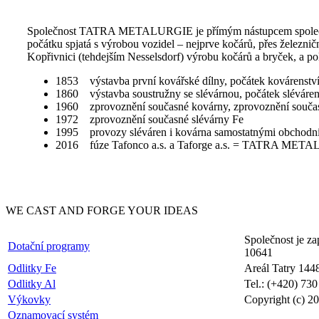
Společnost TATRA METALURGIE je přímým nástupcem společností 
počátku spjatá s výrobou vozidel – nejprve kočárů, přes železnič
Kopřivnici (tehdejším Nesselsdorf) výrobu kočárů a bryček, a pol
1853 výstavba první kovářské dílny, počátek kovárenstv
1860 výstavba soustružny se slévárnou, počátek sléváren
1960 zprovoznění současné kovárny, zprovoznění součas
1972 zprovoznění současné slévárny Fe
1995 provozy sléváren i kovárna samostatnými obchodní
2016 fúze Tafonco a.s. a Taforge a.s. = TATRA META
WE CAST AND FORGE YOUR IDEAS
Společnost je z
Dotační programy
10641
Odlitky Fe
Areál Tatry 144
Odlitky Al
Tel.: (+420) 73
Výkovky
Copyright (c)
Oznamovací systém