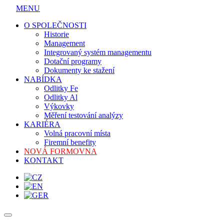
MENU
O SPOLEČNOSTI
Historie
Management
Integrovaný systém managementu
Dotační programy
Dokumenty ke stažení
NABÍDKA
Odlitky Fe
Odlitky Al
Výkovky
Měření testování analýzy
KARIÉRA
Volná pracovní místa
Firemní benefity
NOVÁ FORMOVNA
KONTAKT