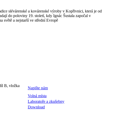
ce slévárenské a kovárenské výroby v Kopřivnici, která je od
dají do poloviny 19. století, kdy Ignác Šustala započal v
a světě a nejstarší ve střední Evropě
íl B, vložka
Napište nám
Volná místa
Laboratoře a zkušebny
Download